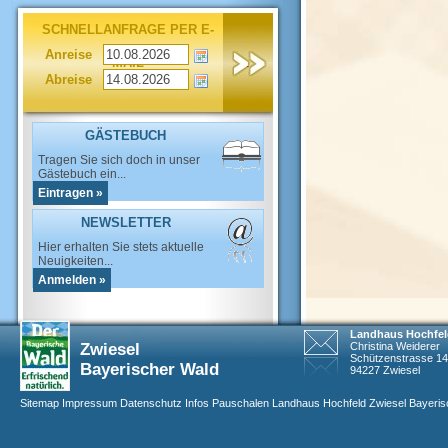
SCHNELLANFRAGE PER E-
Anreise
MAIL
Abreise
GÄSTEBUCH
Tragen Sie sich doch in unser
Gästebuch ein...
Eintragen »
NEWSLETTER
Hier erhalten Sie stets aktuelle
Neuigkeiten...
Anmelden »
Landhaus Hochfel
Zwiesel
Christina Weiderer
Schützenstrasse 14
Bayerischer Wald
94227 Zwiesel
Sitemap
Impressum
Datenschutz
Infos
Pauschalen Landhaus Hochfeld Zwiesel Bayerisc