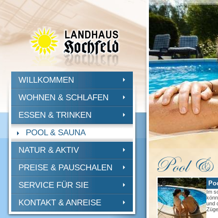
WILLKOMMEN
WOHNEN & SCHLAFEN
ESSEN & TRINKEN
POOL & SAUNA
NATUR & AKTIV
PREISE & PAUSCHALEN
Po
SERVICE FÜR SIE
Im s
könn
KONTAKT & ANREISE
und 
Züge