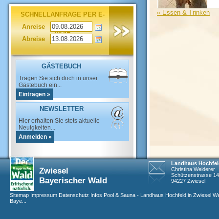
«
Essen & Trinken
SCHNELLANFRAGE PER E-
Anreise
MAIL
Abreise
GÄSTEBUCH
Tragen Sie sich doch in unser
Gästebuch ein...
Eintragen »
NEWSLETTER
Hier erhalten Sie stets aktuelle
Neuigkeiten...
Anmelden »
Landhaus Hochfel
Zwiesel
Christina Weiderer
Schützenstrasse 14
Bayerischer Wald
94227 Zwiesel
Sitemap
Impressum
Datenschutz
Infos
Pool & Sauna - Landhaus Hochfeld in Zwiesel W
Baye...